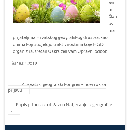
Svi
m
član
ovi
ma i
prijateljima Hrvatskog geografskog društva, kao i
onima koji sudjeluju u aktivnostima koje HGD
organizira, sretan Uskrs želi vam Upravni odbor.
18.04.2019
←
7. hrvatski geografski kongres – novi rok za
prijavu
Popis pribora za državno Natjecanje iz geografije
→