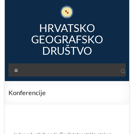
Skip
to
content
HRVATSKO
GEOGRAFSKO
DRUŠTVO
Menu
Konferencije