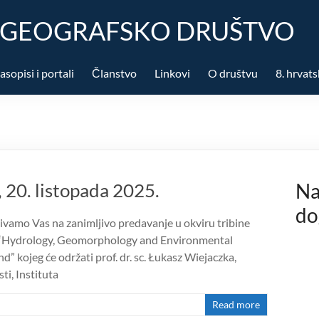
 GEOGRAFSKO DRUŠTVO
asopisi i portali
Članstvo
Linkovi
O društvu
8. hrvats
 20. listopada 2025.
Na
do
pozivamo Vas na zanimljivo predavanje u okviru tribine
 “Hydrology, Geomorphology and Environmental
 kojeg će održati prof. dr. sc. Łukasz Wiejaczka,
ti, Instituta
Read more