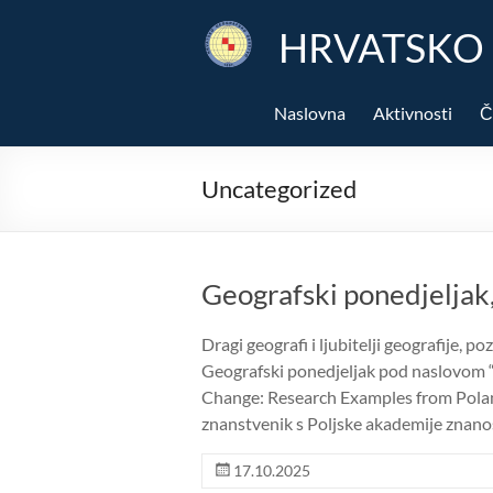
Skip
to
HRVATSKO
content
Naslovna
Aktivnosti
Č
Uncategorized
Geografski ponedjeljak,
Dragi geografi i ljubitelji geografije, 
Geografski ponedjeljak pod naslovom
Change: Research Examples from Poland”
znanstvenik s Poljske akademije znanos
17.10.2025