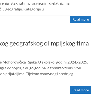
renja istaknutim prosvjetnim djelatnicima,
ju geografije. Kategorije u
Read more
kog geografskog olimpijskog tima
 Mohorovičića Rijeka. U školskoj godini 2024./2025.
igra odbojku, a dugo godina je trenirao tenis. Voli
je s prijateljima. Tijekom osnovnog i srednjeg
Read more