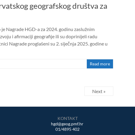
vatskog geografskog društva za
o je Nagrade HGD-a za 2024. godinu zaslužnim
voju i afirmaciji geografije ili su doprinijeli radu
nici Nagrade proglašeni su 2. siječnja 2025. godine u
Read more
Next »
KONTAKT
hgd@geog.pmf.hr
01/4895 402