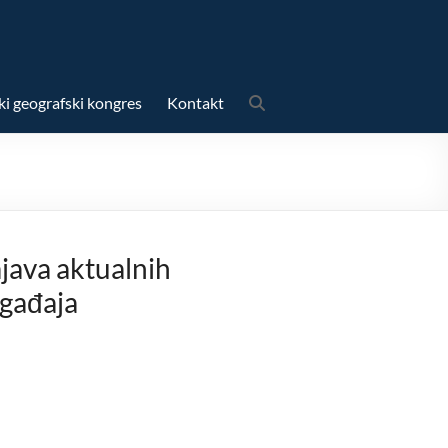
ki geografski kongres
Kontakt
java aktualnih
gađaja