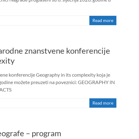
Read more
arodne znanstvene konferencije
exity
e konferencije Geography in its complexity koja je
5. godine možete preuzeti na poveznici: GEOGRAPHY IN
RACTS
Read more
geografe – program