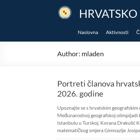
Skip
to
HRVATSKO
content
Naslovna
Aktivnosti
Č
Author:
mladen
Portreti članova hrvats
2026. godine
Upoznajte se s hrvatskim geografskim o
Međunarodnoj geografskoj olimpijadi ko
Istanbulu u Turskoj. Korana Drakulić K
matematičkog smjera Gimnazije Josip