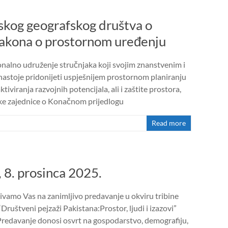
skog geografskog društva o
akona o prostornom uređenju
nalno udruženje stručnjaka koji svojim znanstvenim i
nastoje pridonijeti uspješnijem prostornom planiranju
viranja razvojnih potencijala, ali i zaštite prostora,
ke zajednice o Konačnom prijedlogu
Read more
 8. prosinca 2025.
pozivamo Vas na zanimljivo predavanje u okviru tribine
ruštveni pejzaži Pakistana:Prostor, ljudi i izazovi”
a.Predavanje donosi osvrt na gospodarstvo, demografiju,