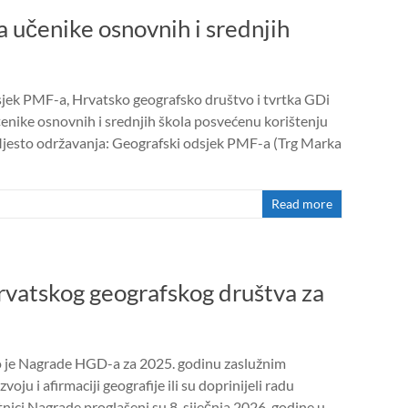
 učenike osnovnih i srednjih
sjek PMF-a, Hrvatsko geografsko društvo i tvrtka GDi
čenike osnovnih i srednjih škola posvećenu korištenju
.Mjesto održavanja: Geografski odsjek PMF-a (Trg Marka
Read more
vatskog geografskog društva za
o je Nagrade HGD-a za 2025. godinu zaslužnim
voju i afirmaciji geografije ili su doprinijeli radu
nici Nagrade proglašeni su 8. siječnja 2026. godine u