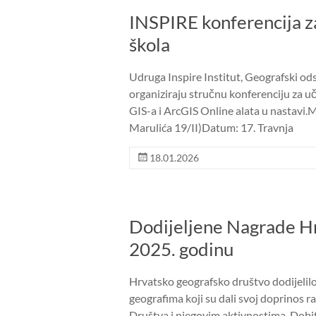
INSPIRE konferencija za
škola
Udruga Inspire Institut, Geografski od
organiziraju stručnu konferenciju za u
GIS-a i ArcGIS Online alata u nastavi
Marulića 19/II)Datum: 17. Travnja
18.01.2026
Dodijeljene Nagrade Hr
2025. godinu
Hrvatsko geografsko društvo dodijelil
geografima koji su dali svoj doprinos raz
Društva i njegovim aktivnostima. Dobit