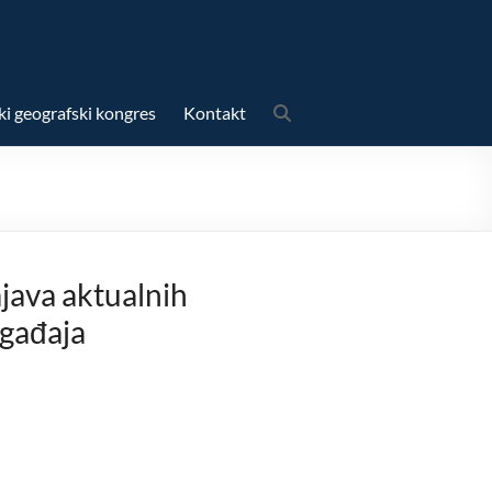
ki geografski kongres
Kontakt
java aktualnih
gađaja