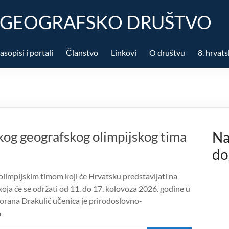
 GEOGRAFSKO DRUŠTVO
asopisi i portali
Članstvo
Linkovi
O društvu
8. hrvats
kog geografskog olimpijskog tima
Na
do
limpijskim timom koji će Hrvatsku predstavljati na
ja će se održati od 11. do 17. kolovoza 2026. godine u
orana Drakulić učenica je prirodoslovno-
a