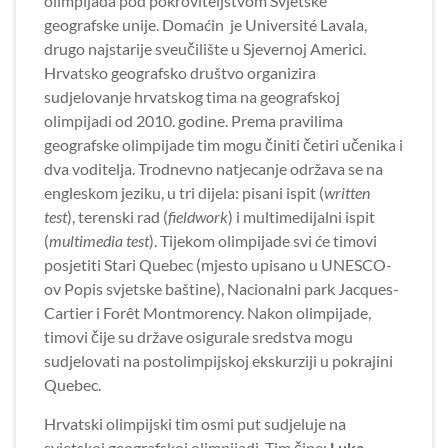
olimpijada pod pokroviteljstvom Svjetske
geografske unije. Domaćin je Université Lavala,
drugo najstarije sveučilište u Sjevernoj Americi.
Hrvatsko geografsko društvo organizira
sudjelovanje hrvatskog tima na geografskoj
olimpijadi od 2010. godine. Prema pravilima
geografske olimpijade tim mogu činiti četiri učenika i
dva voditelja. Trodnevno natjecanje održava se na
engleskom jeziku, u tri dijela: pisani ispit (
written
test
), terenski rad (
fieldwork
) i multimedijalni ispit
(
multimedia test
). Tijekom olimpijade svi će timovi
posjetiti Stari Quebec (mjesto upisano u UNESCO-
ov Popis svjetske baštine), Nacionalni park Jacques-
Cartier i Forêt Montmorency. Nakon olimpijade,
timovi čije su države osigurale sredstva mogu
sudjelovati na postolimpijskoj ekskurziji u pokrajini
Quebec.
Hrvatski olimpijski tim osmi put sudjeluje na
svjetskoj geografskoj olimpijadi. Tim čine:
Luka