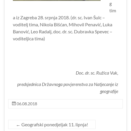
g
tim
a iz Zagreba 28. srpnja 2018. (dr. sc. Ivan Šulc –
voditelj tima, Nikola Bišćan, Mihovil Penavić, Luka
Banović, Leo Radalj, doc. dr. sc. Dubravka Spevec –
voditeljica tima)
Doc. dr. sc. Ružica Vuk,
predsjednica Državnoga povjerenstva za Natjecanje iz
geografije
06.08.2018
←
Geografski ponedjeljak 11. lipnja!