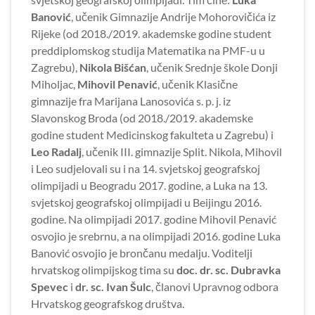
Banović
, učenik Gimnazije Andrije Mohorovičića iz
Rijeke (od 2018./2019. akademske godine student
preddiplomskog studija Matematika na PMF-u u
Zagrebu),
Nikola Bišćan
, učenik Srednje škole Donji
Miholjac,
Mihovil Penavić
, učenik Klasične
gimnazije fra Marijana Lanosovića s. p. j. iz
Slavonskog Broda (od 2018./2019. akademske
godine student Medicinskog fakulteta u Zagrebu) i
Leo Radalj
, učenik III. gimnazije Split. Nikola, Mihovil
i Leo sudjelovali su i na 14. svjetskoj geografskoj
olimpijadi u Beogradu 2017. godine, a Luka na 13.
svjetskoj geografskoj olimpijadi u Beijingu 2016.
godine. Na olimpijadi 2017. godine Mihovil Penavić
osvojio je srebrnu, a na olimpijadi 2016. godine Luka
Banović osvojio je brončanu medalju. Voditelji
hrvatskog olimpijskog tima su
doc. dr. sc. Dubravka
Spevec
i
dr. sc. Ivan Šulc
, članovi Upravnog odbora
Hrvatskog geografskog društva.