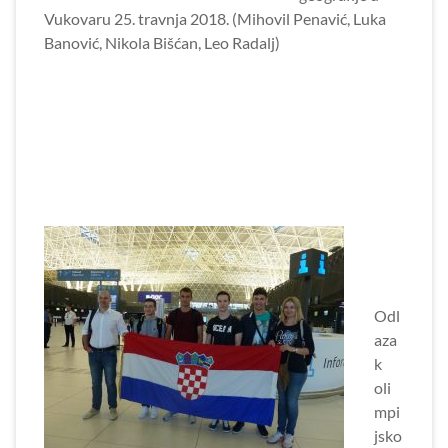
Vukovaru 25. travnja 2018. (Mihovil Penavić, Luka
Banović, Nikola Bišćan, Leo Radalj)
Odl
aza
k
oli
mpi
jsko