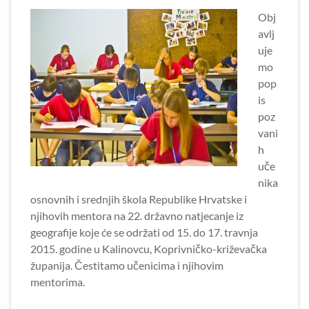
Obj
avlj
uje
mo
pop
is
poz
vani
h
uče
nika
osnovnih i srednjih škola Republike Hrvatske i
njihovih mentora na 22. državno natjecanje iz
geografije koje će se održati od 15. do 17. travnja
2015. godine u Kalinovcu, Koprivničko-križevačka
županija. Čestitamo učenicima i njihovim
mentorima.