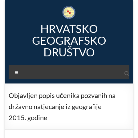
Skip
to
content
HRVATSKO
GEOGRAFSKO
DRUŠTVO
Menu
Objavljen popis učenika pozvanih na
državno natjecanje iz geografije
2015. godine