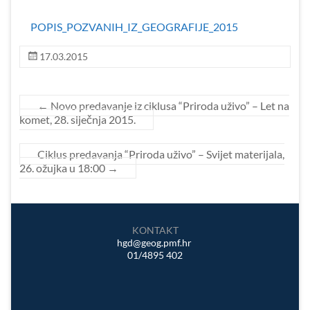
POPIS_POZVANIH_IZ_GEOGRAFIJE_2015
17.03.2015
←
Novo predavanje iz ciklusa “Priroda uživo” – Let na
komet, 28. siječnja 2015.
Ciklus predavanja “Priroda uživo” – Svijet materijala,
26. ožujka u 18:00
→
KONTAKT
hgd@geog.pmf.hr
01/4895 402