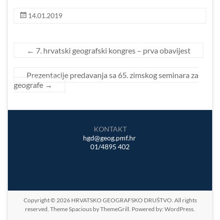
14.01.2019
←
7. hrvatski geografski kongres – prva obavijest
Prezentacije predavanja sa 65. zimskog seminara za
geografe
→
KONTAKT
hgd@geog.pmf.hr
01/4895 402
Copyright © 2026
HRVATSKO GEOGRAFSKO DRUŠTVO
. All rights
reserved. Theme
Spacious
by ThemeGrill. Powered by:
WordPress
.