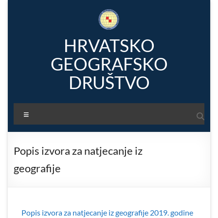
Skip
to
content
HRVATSKO
GEOGRAFSKO
DRUŠTVO
Menu
Popis izvora za natjecanje iz
geografije
Popis izvora za natjecanje iz geografije 2019. godine