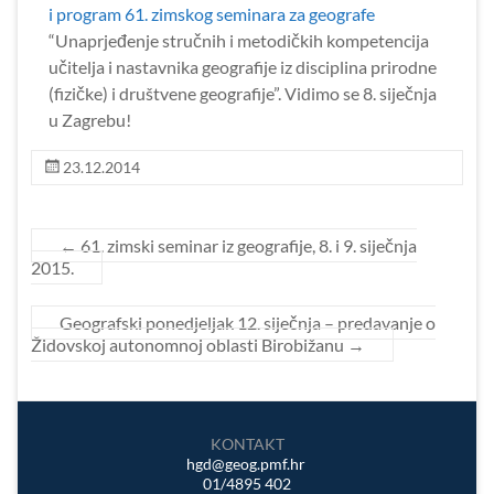
i program 61. zimskog seminara za geografe
“Unaprjeđenje stručnih i metodičkih kompetencija
učitelja i nastavnika geografije iz disciplina prirodne
(fizičke) i društvene geografije”. Vidimo se 8. siječnja
u Zagrebu!
23.12.2014
←
61. zimski seminar iz geografije, 8. i 9. siječnja
2015.
Geografski ponedjeljak 12. siječnja – predavanje o
Židovskoj autonomnoj oblasti Birobižanu
→
KONTAKT
hgd@geog.pmf.hr
01/4895 402