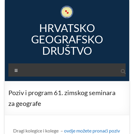
Skip
to
content
HRVATSKO
GEOGRAFSKO
DRUŠTVO
Menu
Poziv i program 61. zimskog seminara
za geografe
Dragi kolegice i kolege –
ovdje možete pronaći poziv