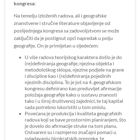
kongresa:
Na temelju izloženih radova, ali i geografske
znanstvene i stručne literature objavljenje od
poslijednjega kongresa sa zadovoljstvom se može
zaključiti da je postignut opći napredak u polju
geografije. On je primijetan u sljedećem:
U više radova teorijskog karaktera došlo je do
(re)definiranja geografije, njezina objekta i
metodološkog sklopa, njezine podjele na grane
i discipline kao i (re)definiranja pojedinih
njezinih disciplina. To je još na 4. geografskom
kongresu definirano kao preduvijet afirmacije
položaja geografije kako u sustavu znanosti
tako i u široj društvenoj zajednici, te taj kapital
sada potrebno iskoristiti u tom smislu.
Povećana je produkcija i kvaliteta geografskih
radova koji se bave prostornim planiranjem, što
je dovelo do afirmacije struke na tom planu.
Ostvareni su i razmjerno značajni pomaci u
svladavanju birokratskih prepreka, te