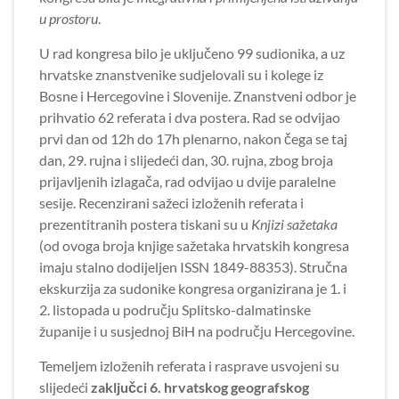
u prostoru
.
U rad kongresa bilo je uključeno 99 sudionika, a uz
hrvatske znanstvenike sudjelovali su i kolege iz
Bosne i Hercegovine i Slovenije. Znanstveni odbor je
prihvatio 62 referata i dva postera. Rad se odvijao
prvi dan od 12h do 17h plenarno, nakon čega se taj
dan, 29. rujna i slijedeći dan, 30. rujna, zbog broja
prijavljenih izlagača, rad odvijao u dvije paralelne
sesije. Recenzirani sažeci izloženih referata i
prezentitranih postera tiskani su u
Knjizi sažetaka
(od ovoga broja knjige sažetaka hrvatskih kongresa
imaju stalno dodijeljen ISSN 1849-88353). Stručna
ekskurzija za sudonike kongresa organizirana je 1. i
2. listopada u području Splitsko-dalmatinske
županije i u susjednoj BiH na području Hercegovine.
Temeljem izloženih referata i rasprave usvojeni su
slijedeći
zaključci 6. hrvatskog geografskog