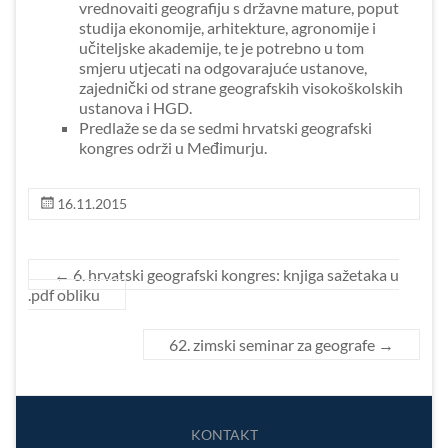
vrednovaiti geografiju s državne mature, poput
studija ekonomije, arhitekture, agronomije i
učiteljske akademije, te je potrebno u tom
smjeru utjecati na odgovarajuće ustanove,
zajednički od strane geografskih visokoškolskih
ustanova i HGD.
Predlaže se da se sedmi hrvatski geografski
kongres održi u Međimurju.
16.11.2015
←
6. hrvatski geografski kongres: knjiga sažetaka u
.pdf obliku
62. zimski seminar za geografe
→
KONTAKT