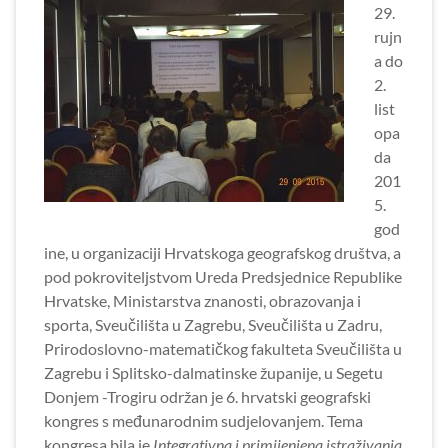
29.
rujn
a do
2.
list
opa
da
201
5.
god
ine, u organizaciji Hrvatskoga geografskog društva, a
pod pokroviteljstvom Ureda Predsjednice Republike
Hrvatske, Ministarstva znanosti, obrazovanja i
sporta, Sveučilišta u Zagrebu, Sveučilišta u Zadru,
Prirodoslovno-matematičkog fakulteta Sveučilišta u
Zagrebu i Splitsko-dalmatinske županije, u Segetu
Donjem -Trogiru održan je 6. hrvatski geografski
kongres s međunarodnim sudjelovanjem. Tema
kongresa bila je
Integrativna i primijenjena istraživanja