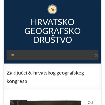
Skip
to
content
HRVATSKO
GEOGRAFSKO
DRUŠTVO
Menu
Zaključci 6. hrvatskog geografskog
kongresa
Od