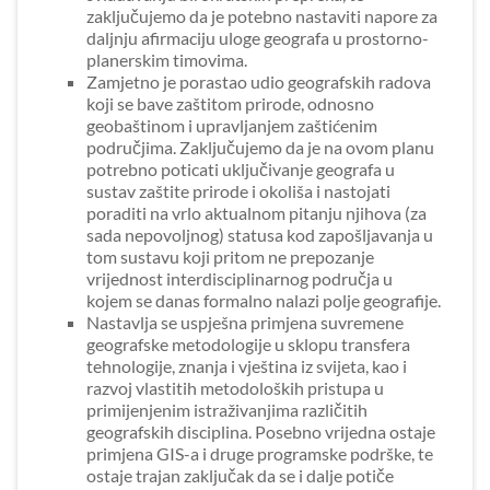
zaključujemo da je potebno nastaviti napore za
daljnju afirmaciju uloge geografa u prostorno-
planerskim timovima.
Zamjetno je porastao udio geografskih radova
koji se bave zaštitom prirode, odnosno
geobaštinom i upravljanjem zaštićenim
područjima. Zaključujemo da je na ovom planu
potrebno poticati uključivanje geografa u
sustav zaštite prirode i okoliša i nastojati
poraditi na vrlo aktualnom pitanju njihova (za
sada nepovoljnog) statusa kod zapošljavanja u
tom sustavu koji pritom ne prepozanje
vrijednost interdisciplinarnog područja u
kojem se danas formalno nalazi polje geografije.
Nastavlja se uspješna primjena suvremene
geografske metodologije u sklopu transfera
tehnologije, znanja i vještina iz svijeta, kao i
razvoj vlastitih metodoloških pristupa u
primijenjenim istraživanjima različitih
geografskih disciplina. Posebno vrijedna ostaje
primjena GIS-a i druge programske podrške, te
ostaje trajan zaključak da se i dalje potiče