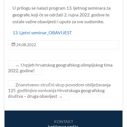
U prilogu se nalazi program 13. ljetnog seminara za
geografe, koji će se održati 2. rujna 2022. godine te
ostale važne obavijesti i upute za sve sudionike.
13. Ljetni seminar_OBAVIJEST
24.08.2022
←
Uspjeh hrvatskog geografskog olimpijskog tima
2022. godine!
Znanstveno-stručni skup povodom obilježavanja
125. godišnjice osnivanja Hrvatskoga geografskog
društva – druga obavijest
→
KONTAKT
hgd@geog.pmf.hr