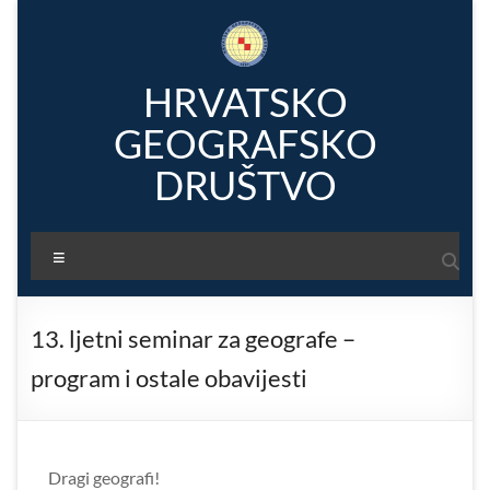
Skip
to
content
HRVATSKO
GEOGRAFSKO
DRUŠTVO
Menu
13. ljetni seminar za geografe –
program i ostale obavijesti
Dragi geografi!