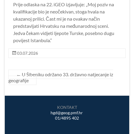
Prije odlaska na 22. iGEO izjavljuje: „Moj poziv na
kvalifikacije bio je neočekivan, stoga hvala na
ukazanoj prilici. Čast mi je na ovakav način
predstavljati Hrvatsku na međunarodnoj sceni.
Jedva čekam vidjeti ljepote Turske, posebno dugu
povijest Istanbula.“
03.07.2026
←
U Šibeniku održano 33. državno natjecanje iz
geografije
KONTAKT
hgd@geog.pmf.hr
01/4895 402