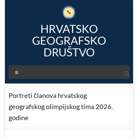
Skip
to
content
HRVATSKO
GEOGRAFSKO
DRUŠTVO
Menu
Portreti članova hrvatskog
geografskog olimpijskog tima 2026.
godine