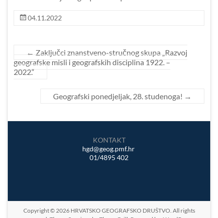
04.11.2022
←
Zaključci znanstveno-stručnog skupa „Razvoj
geografske misli i geografskih disciplina 1922. –
2022.“
Geografski ponedjeljak, 28. studenoga!
→
KONTAKT
hgd@geog.pmf.hr
01/4895 402
Copyright © 2026
HRVATSKO GEOGRAFSKO DRUŠTVO
. All rights