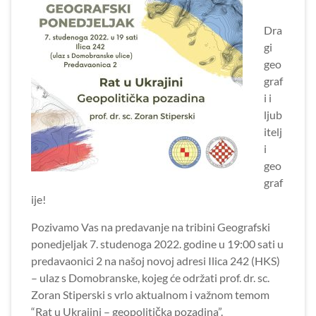
Dra
gi
geo
graf
i i
ljub
itelj
i
geo
graf
ije!
Pozivamo Vas na predavanje na tribini Geografski
ponedjeljak 7. studenoga 2022. godine u 19:00 sati u
predavaonici 2 na našoj novoj adresi Ilica 242 (HKS)
– ulaz s Domobranske, kojeg će održati prof. dr. sc.
Zoran Stiperski s vrlo aktualnom i važnom temom
“Rat u Ukrajini – geopolitička pozadina”.