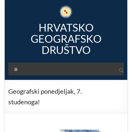
Skip
to
content
HRVATSKO
GEOGRAFSKO
DRUŠTVO
Menu
Geografski ponedjeljak, 7.
studenoga!