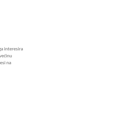
ga interesira
 većinu
esi na