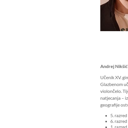
Andrej Nikšić
Učenik XV. gim
Glazbenom učil
violončelo. T
natjecanja – i
geografije ost
5. razre
6. razred
1. razred