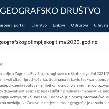
 GEOGRAFSKO DRUŠTVO
asopisi i portali
Članstvo
Linkovi
O društvu
8. hrvats
geografskog olimpijskog tima 2022. godine
ac
nazije u Zagrebu. Završio je drugi razred u školskoj godini 2021/
me voli čitati i igrati košarku. Godinama se bavio teakwandoom, sv
ranje, druženja i putovanja. Tijekom osnovnog i srednjeg obrazova
5 državnih natjecanja iz šest različitih predmeta (matematika, inf
logija, kemija, fizika), kao i na Europskoj juniorskoj informatičkoj o
brnu medalju. Na Državnim natjecanjima iz geografije je za sada su