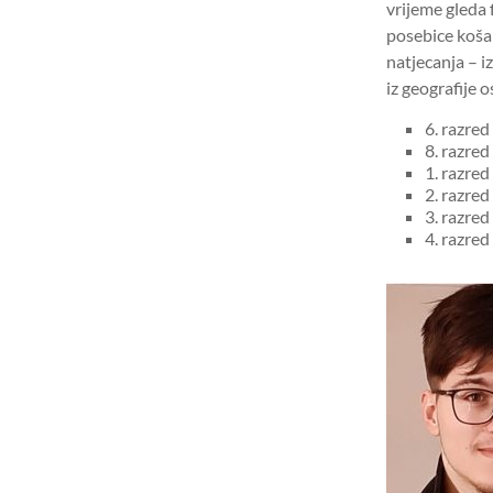
vrijeme gleda f
posebice koša
natjecanja – i
iz geografije o
6. razred
8. razred
1. razred
2. razred
3. razred
4. razred