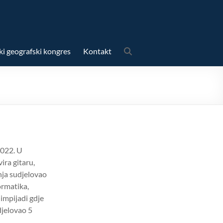
ki geografski kongres
Kontakt
2022. U
ira gitaru,
nja sudjelovao
ormatika,
limpijadi gdje
djelovao 5