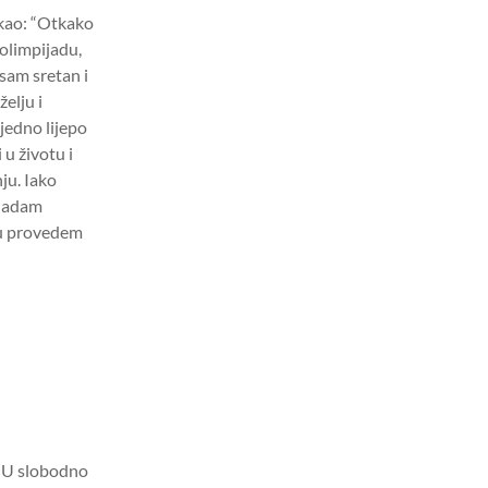
ekao: “Otkako
olimpijadu,
 sam sretan i
elju i
 jedno lijepo
u životu i
nju. Iako
 nadam
bu provedem
. U slobodno