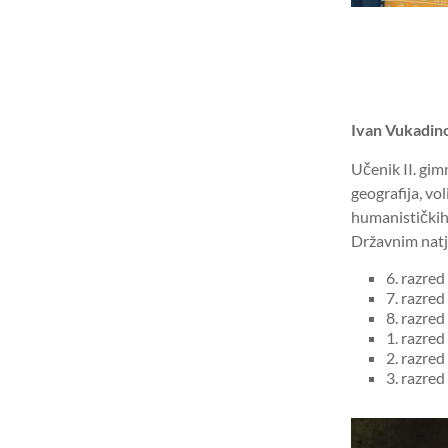
Ivan Vukadin
Učenik II. gim
geografija, vo
humanističkih 
Državnim natj
6. razre
7. razred
8. razre
1. razred
2. razred
3. razred