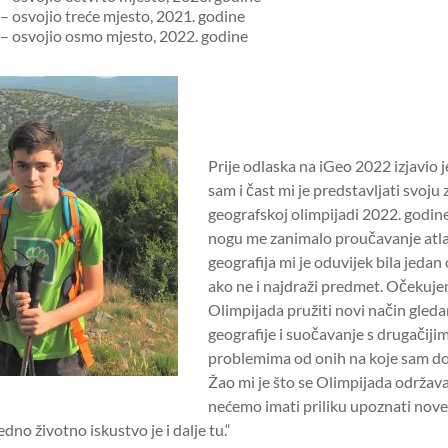
 – osvojio treće mjesto, 2021. godine
d – osvojio osmo mjesto, 2022. godine
Prije odlaska na iGeo 2022 izjavio 
sam i čast mi je predstavljati svoju
geografskoj olimpijadi 2022. godine
nogu me zanimalo proučavanje atla
geografija mi je oduvijek bila jedan
ako ne i najdraži predmet. Očekuje
Olimpijada pružiti novi način gleda
geografije i suočavanje s drugačijim
problemima od onih na koje sam do
Žao mi je što se Olimpijada održava
nećemo imati priliku upoznati nove
jedno životno iskustvo je i dalje tu.“