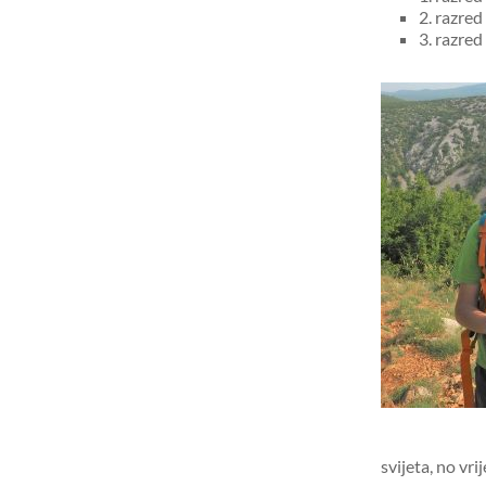
2. razred
3. razre
svijeta, no vri