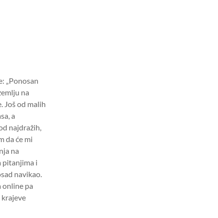
je: „Ponosan
 zemlju na
. Još od malih
sa, a
 od najdražih,
m da će mi
nja na
 pitanjima i
sad navikao.
 online pa
 krajeve