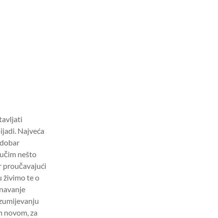
tavljati
jadi. Najveća
i dobar
naučim nešto
r proučavajući
u živimo te o
znavanje
azumijevanju
om novom, za