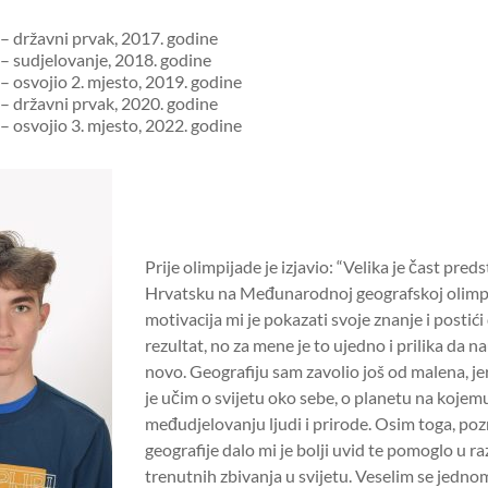
 – državni prvak, 2017. godine
 – sudjelovanje, 2018. godine
 – osvojio 2. mjesto, 2019. godine
 – državni prvak, 2020. godine
 – osvojio 3. mjesto, 2022. godine
Prije olimpijade je izjavio: “Velika je čast preds
Hrvatsku na Međunarodnoj geografskoj olimpi
motivacija mi je pokazati svoje znanje i postić
rezultat, no za mene je to ujedno i prilika da 
novo. Geografiju sam zavolio još od malena, je
je učim o svijetu oko sebe, o planetu na kojem
međudjelovanju ljudi i prirode. Osim toga, po
geografije dalo mi je bolji uvid te pomoglo u r
trenutnih zbivanja u svijetu. Veselim se jedn