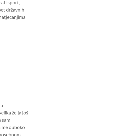
rati sport,
set državnih
 natjecanjima
na
lika želja još
e sam
ja me duboko
 s posebnom