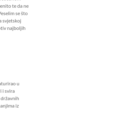
enito te da ne
eselim se što
a svjetskoj
otiv najboljih
aturirao u
 i svira
 državnih
canjima iz