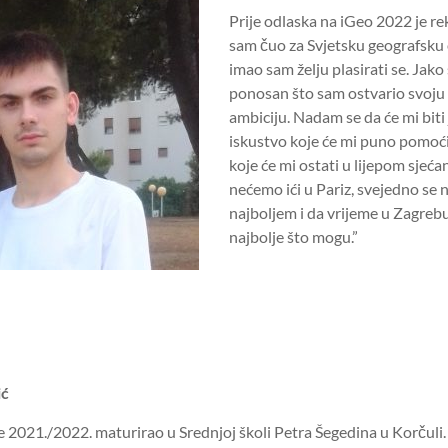
Prije odlaska na iGeo 2022 je r
sam čuo za Svjetsku geografsku 
imao sam želju plasirati se. Jako
ponosan što sam ostvario svoju ž
ambiciju. Nadam se da će mi biti
iskustvo koje će mi puno pomoći 
koje će mi ostati u lijepom sjeća
nećemo ići u Pariz, svejedno se
najboljem i da vrijeme u Zagre
najbolje što mogu.”
ić
e 2021./2022. maturirao u Srednjoj školi Petra Šegedina u Korčuli