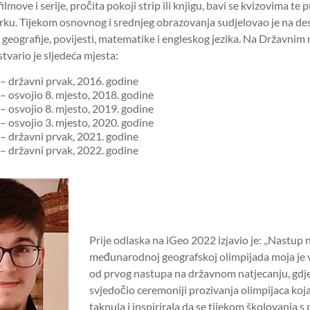
ilmove i serije, pročita pokoji strip ili knjigu, bavi se kvizovima te p
rku. Tijekom osnovnog i srednjeg obrazovanja sudjelovao je na de
z geografije, povijesti, matematike i engleskog jezika. Na Državnim
stvario je sljedeća mjesta:
 – državni prvak, 2016. godine
 – osvojio 8. mjesto, 2018. godine
 – osvojio 8. mjesto, 2019. godine
 – osvojio 3. mjesto, 2020. godine
 – državni prvak, 2021. godine
 – državni prvak, 2022. godine
Prije odlaska na iGeo 2022 izjavio je: ,,Nastup 
međunarodnoj geografskoj olimpijada moja je ve
od prvog nastupa na državnom natjecanju, gdj
svjedočio ceremoniji prozivanja olimpijaca ko
taknula i inspirirala da se tijekom školovanja