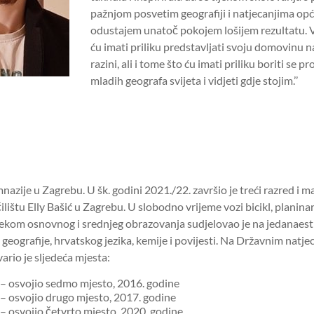
pažnjom posvetim geografiji i natjecanjima opć
odustajem unatoč pokojem lošijem rezultatu. V
ću imati priliku predstavljati svoju domovinu n
razini, ali i tome što ću imati priliku boriti se pr
mladih geografa svijeta i vidjeti gdje stojim.’’
nazije u Zagrebu. U šk. godini 2021./22. završio je treći razred i m
ištu Elly Bašić u Zagrebu. U slobodno vrijeme vozi bicikl, planinari
ijekom osnovnog i srednjeg obrazovanja sudjelovao je na jedanaest
z geografije, hrvatskog jezika, kemije i povijesti. Na Državnim natje
vario je sljedeća mjesta:
d – osvojio sedmo mjesto, 2016. godine
 – osvojio drugo mjesto, 2017. godine
 – osvojio četvrto mjesto, 2020. godine