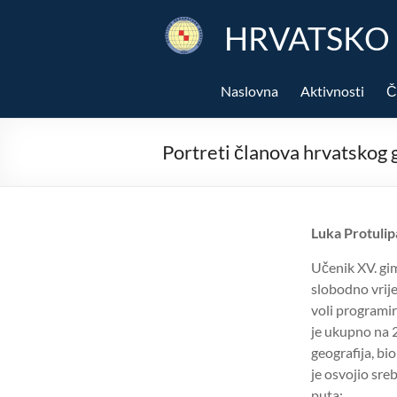
Skip
to
HRVATSKO
content
Naslovna
Aktivnosti
Č
Portreti članova hrvatskog 
Luka Protulip
Učenik XV. gim
slobodno vrije
voli programi
je ukupno na 2
geografija, bio
je osvojio sre
puta: