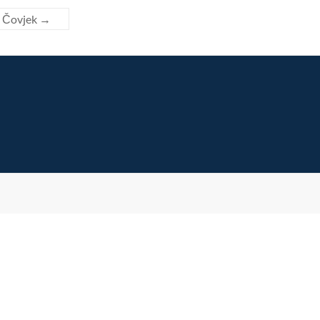
. Čovjek
→