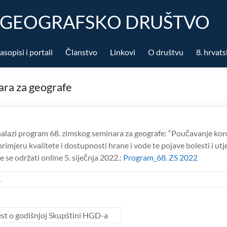
 GEOGRAFSKO DRUŠTVO
asopisi i portali
Članstvo
Linkovi
O društvu
8. hrvats
ra za geografe
 nalazi program 68. zimskog seminara za geografe: “Poučavanje ko
primjeru kvalitete i dostupnosti hrane i vode te pojave bolesti i utj
će se održati online 5. siječnja 2022.:
Program_68. ZS 2022
1
st o godišnjoj Skupštini HGD-a