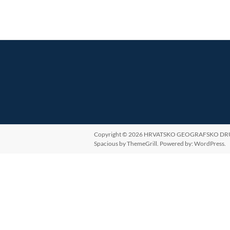
Copyright © 2026
HRVATSKO GEOGRAFSKO DR
Spacious
by ThemeGrill. Powered by:
WordPress
.