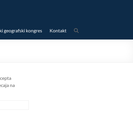
ki geografski kongres
Kontakt
ncepta
ecaja na