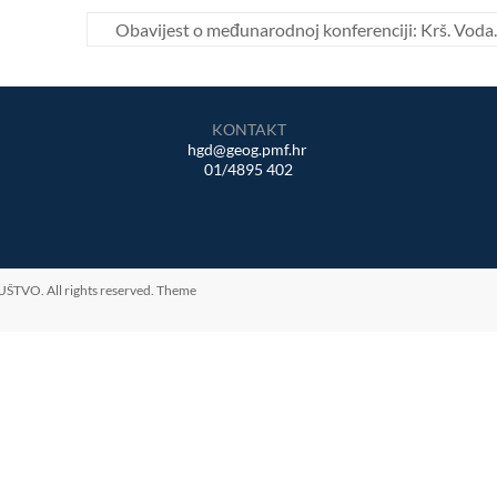
Obavijest o međunarodnoj konferenciji: Krš. Voda
KONTAKT
hgd@geog.pmf.hr
01/4895 402
UŠTVO
. All rights reserved. Theme