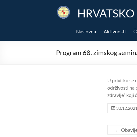
Skip
to
HRVATSKO
content
Naslovna
Aktivnosti
Č
Program 68. zimskog semina
U privitku se
održivosti na 
zdravlje” koji 
30.12.202
←
Obavije